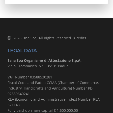
2026
Esna Soa, All Rights Reserved |
Credits
LEGAL DATA
Esna Soa Organismo di Attestazione S.p.A.
Via N. Tommaseo, 67 | 35131 Padua
VAT Number 03588530281
Fiscal Code and Padua CCIAA (Chamber of Commerce,
Industry, Handicrafts and Agriculture) Number PD
02859640241
REA (Economic and Administrative Index) Number REA
321143
Fully paid-up share capital € 1,500,000.00