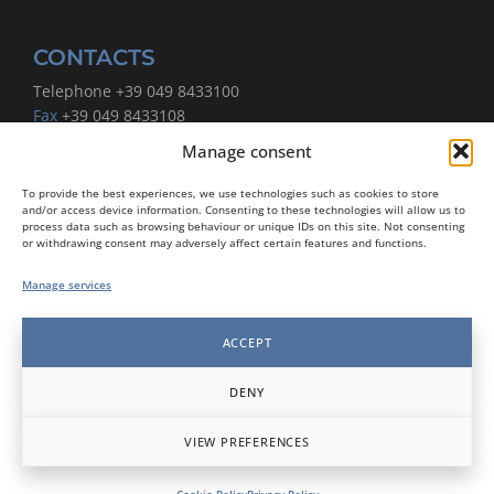
CONTACTS
Telephone
+39 049 8433100
Fax
+39 049 8433108
Email
info@esnasoa.it
Manage consent
Certified email address
esnasoa@pec.it
To provide the best experiences, we use technologies such as cookies to store
Privacy Policy
and/or access device information. Consenting to these technologies will allow us to
process data such as browsing behaviour or unique IDs on this site. Not consenting
Cookie Policy
or withdrawing consent may adversely affect certain features and functions.
Modello 231
Manage services
Regulations for use of the Esna Soa logo
ACCEPT
SOCIAL
DENY
VIEW PREFERENCES