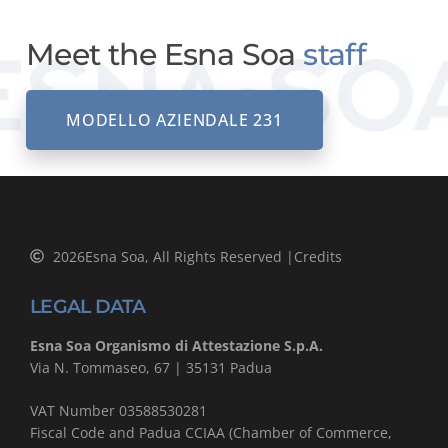
Meet the Esna Soa
staff
MODELLO AZIENDALE 231
2026
Esna Soa, All Rights Reserved |
Credits
LEGAL DATA
Esna Soa Organismo di Attestazione S.p.A.
Via N. Tommaseo, 67 | 35131 Padua
VAT Number 03588530281
Fiscal Code and Padua CCIAA (Chamber of Commerce,