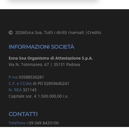
2026
Esna Soa, Tutti i diritti riservati |
Credits
INFORMAZIONI SOCIETÀ
Esna Soa Organismo di Attestazione S.p.A.
Via N. Tommaseo, 67 | 35131 Padova
P.iva
03588530281
C.F. e CCIAA
di PD 02859640241
N. REA
321143
Capitale soc. € 1.500.000,00 i.v.
CONTATTI
Telefono
+39 049 8433100