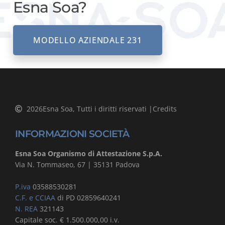
Esna Soa?
MODELLO AZIENDALE 231
2026
Esna Soa, Tutti i diritti riservati |
Credits
INFORMAZIONI SOCIETÀ
Esna Soa Organismo di Attestazione S.p.A.
Via N. Tommaseo, 67 | 35131 Padova
P.iva
03588530281
C.F. e CCIAA
di PD 02859640241
N. REA
321143
Capitale soc. € 1.500.000,00 i.v.